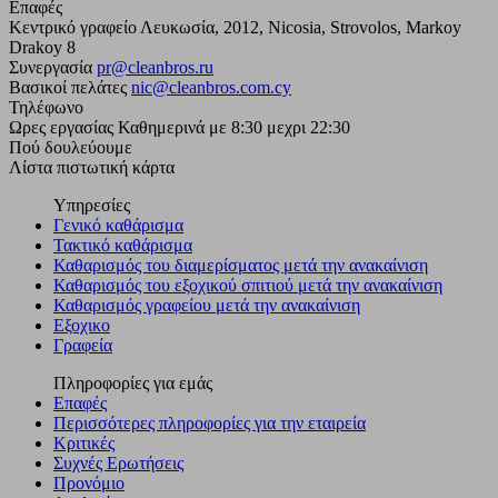
Επαφές
Κεντρικό γραφείο
Λευκωσία, 2012, Nicosia, Strovolos, Markoy
Drakoy 8
Συνεργασία
pr@cleanbros.ru
Βασικοί πελάτες
nic@cleanbros.com.cy
Τηλέφωνο
Ωρες εργασίας
Καθημερινά με 8:30 μεχρι 22:30
Πού δουλεύουμε
Λίστα
πιστωτική κάρτα
Υπηρεσίες
Γενικό καθάρισμα
Τακτικό καθάρισμα
Καθαρισμός του διαμερίσματος μετά την ανακαίνιση
Καθαρισμός του εξοχικού σπιτιού μετά την ανακαίνιση
Καθαρισμός γραφείου μετά την ανακαίνιση
Εξοχικο
Γραφεία
Πληροφορίες για εμάς
Επαφές
Περισσότερες πληροφορίες για την εταιρεία
Κριτικές
Συχνές Ερωτήσεις
Προνόμιο