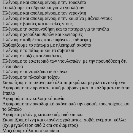
Πλένουμε και απολυμαίνουμε την τουαλέτα
Γυαλίζουμε τα υδραυλικά για να γυαλίζουν
Πλένουμε και απολυμαίνουμε τον νεροχύτη
Πλένουμε και απολυμαίνουμε την καμπίνα μπάνιου/ντους
Πλένουμε βρύσες και κεφαλές ντους
Πλένουμε τη σαπουνοθήκη και τα ποτήρια για τα πινέλα
Πλένουμε χερούλια θυρών και κλειδαριές
Πλένουμε καθρέφτες και επιφάνειες καθρέφτη
Καθαρίζουμε το πάτωμα με ηλεκτρική σκούπα
Πλένουμε το πάτωμα και τα σοβατεπί
Πλένουμε πρίζες και διακόπτες
Πλένουμε το εσωτερικό των ντουλαπιών, με την προϋπόθεση ότι
είναι άδεια
Πλένουμε τα ντουλάπια από πάνω
Πλένουμε τα πλακάκια τοίχου
Σκουπίζουμε τη σκόνη από όλα τα μικρά και μεγάλα αντικείμενα
Αφαιρούμε την προστατευτική μεμβράνη και τα καλύμματα από τα
έπιπλα
Αφαιρούμε την κολλητική ταινία
Αφαιρούμε την οικοδομική σκόνη από την οροφή, τους τοίχους και
το δάπεδο
Αφαίρεση σκόνης κατασκευής από έπιπλα
Σκουπίζουμε ίχνη και σταγόνες χρώματος, σοβά, ενέματα, κόλλα
(όχι μεγαλύτερη από 2 cm σε διάμετρο)
Μαζεύουμε όλα τα σκουπίδια