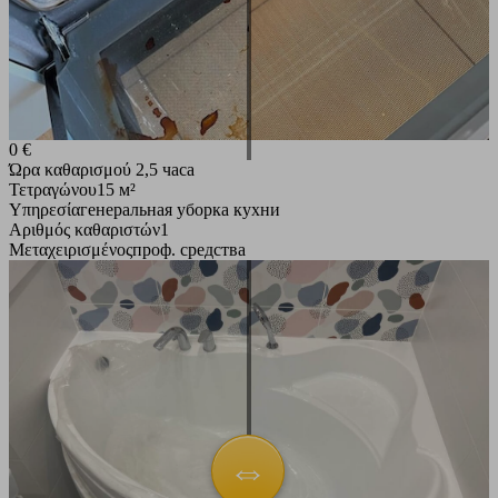
0 €
Ώρα καθαρισμού
2,5 часа
Τετραγώνου
15 м²
Υπηρεσία
генеральная уборка кухни
Αριθμός καθαριστών
1
Μεταχειρισμένος
проф. средства