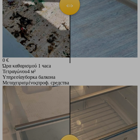
0 €
Ώρα καθαρισμού
1 часа
Τετραγώνου
4 м²
Υπηρεσία
уборка балкона
Μεταχειρισμένος
проф. средства