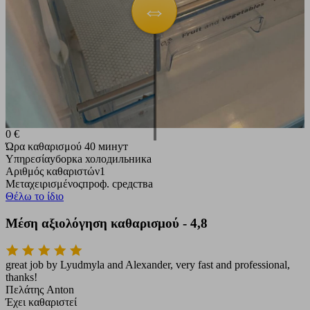
0 €
Ώρα καθαρισμού
40 минут
Υπηρεσία
уборка холодильника
Αριθμός καθαριστών
1
Μεταχειρισμένος
проф. средства
Θέλω το ίδιο
Μέση αξιολόγηση καθαρισμού - 4,8
great job by Lyudmyla and Alexander, very fast and professional,
thanks!
Πελάτης
Anton
Έχει καθαριστεί