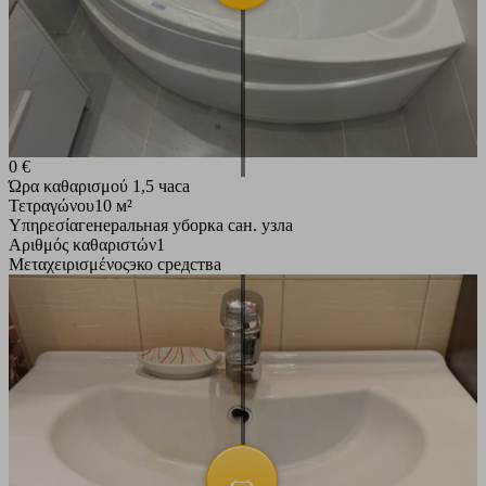
0 €
Ώρα καθαρισμού
1,5 часа
Τετραγώνου
10 м²
Υπηρεσία
генеральная уборка сан. узла
Αριθμός καθαριστών
1
Μεταχειρισμένος
эко средства