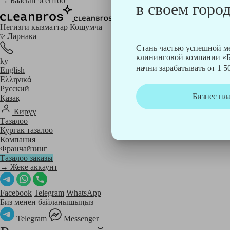
→ Баасын эсептөө
в своем город
Негизги кызматтар
Кошумча
Ларнака
Стань частью успешной 
клининговой компании «Б
ky
начни зарабатывать от 1 50
English
Ελληνικά
Русский
Бизнес пл
Қазақ
Кирүү
Тазалоо
Кургак тазалоо
Компания
Франчайзинг
Тазалоо заказы
→ Жеке аккаунт
Facebook
Telegram
WhatsApp
Биз менен байланышыңыз
Telegram
Messenger