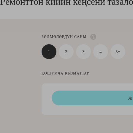
Ремонттон кийин кеңсени тазал
БӨЛМӨЛӨРДҮН САНЫ
1
2
3
4
5+
КОШУМЧА КЫЗМАТТАР
Ж