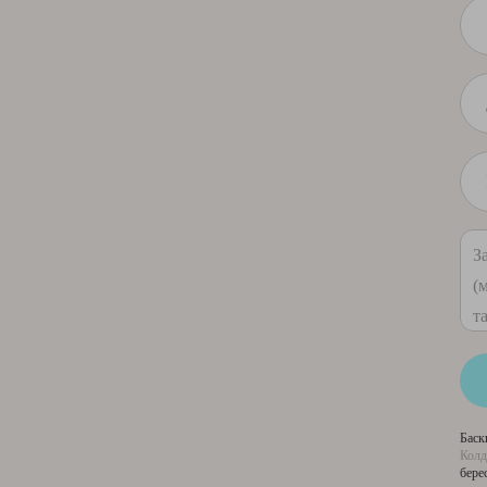
Баск
Колд
бере