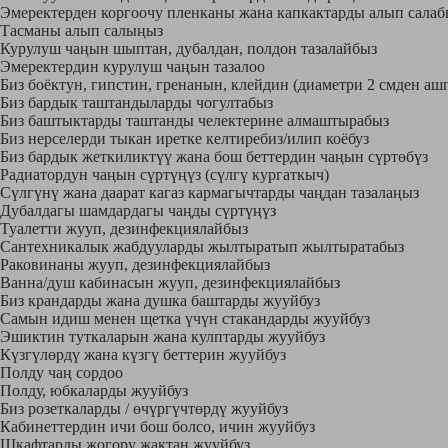
Эмеректерден коргоочу пленканы жана капкактарды алып салаб
Тасманы алып салыңыз
Курулуш чаңын шыптан, дубалдан, полдон тазалайбыз
Эмеректердин курулуш чаңын тазалоо
Биз боёктун, гипстин, гренанын, клейдин (диаметри 2 смден аш
Биз бардык таштандыларды чогултабыз
Биз баштыктарды таштанды челектерине алмаштырабыз
Биз нерселерди тыкан иретке келтиребиз/илип коёбуз
Биз бардык жеткиликтүү жана бош беттердин чаңын сүртөбүз
Радиатордун чаңын сүртүңүз (сүлгү кургаткыч)
Сүлгүнү жана даарат кагаз кармагычтарды чаңдан тазалаңыз
Дубалдагы шамдардагы чаңды сүртүңүз
Туалетти жууп, дезинфекциялайбыз
Сантехникалык жабдууларды жылтыратып жылтыратабыз
Раковинаны жууп, дезинфекциялайбыз
Ванна/душ кабинасын жууп, дезинфекциялайбыз
Биз крандарды жана душка баштарды жууйбуз
Самын идиш менен щетка үчүн стакандарды жууйбуз
Эшиктин туткаларын жана кулптарды жууйбуз
Күзгүлөрдү жана күзгү беттерин жууйбуз
Полду чаң сордоо
Полду, юбкаларды жууйбуз
Биз розеткаларды / өчүргүчтөрдү жууйбуз
Кабинеттердин ичи бош болсо, ичин жууйбуз
Шкафтарды жогору жактан жууйбуз