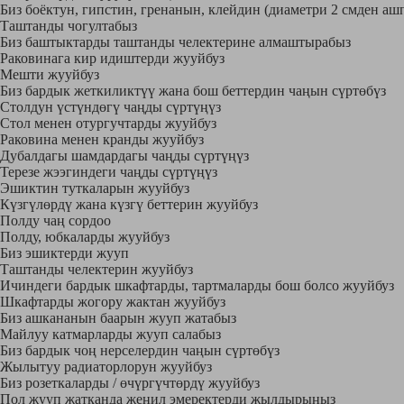
Биз боёктун, гипстин, гренанын, клейдин (диаметри 2 смден аш
Таштанды чогултабыз
Биз баштыктарды таштанды челектерине алмаштырабыз
Раковинага кир идиштерди жууйбуз
Мешти жууйбуз
Биз бардык жеткиликтүү жана бош беттердин чаңын сүртөбүз
Столдун үстүндөгү чаңды сүртүңүз
Стол менен отургучтарды жууйбуз
Раковина менен кранды жууйбуз
Дубалдагы шамдардагы чаңды сүртүңүз
Терезе жээгиндеги чаңды сүртүңүз
Эшиктин туткаларын жууйбуз
Күзгүлөрдү жана күзгү беттерин жууйбуз
Полду чаң сордоо
Полду, юбкаларды жууйбуз
Биз эшиктерди жууп
Таштанды челектерин жууйбуз
Ичиндеги бардык шкафтарды, тартмаларды бош болсо жууйбуз
Шкафтарды жогору жактан жууйбуз
Биз ашкананын баарын жууп жатабыз
Майлуу катмарларды жууп салабыз
Биз бардык чоң нерселердин чаңын сүртөбүз
Жылытуу радиаторлорун жууйбуз
Биз розеткаларды / өчүргүчтөрдү жууйбуз
Пол жууп жатканда жеңил эмеректерди жылдырыңыз