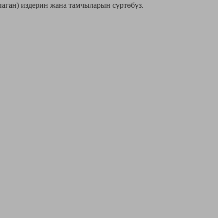
паган) издерин жана тамчыларын сүртөбүз.