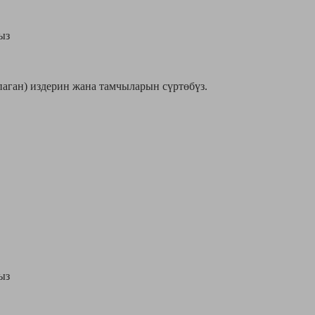
ыз
паган) издерин жана тамчыларын сүртөбүз.
ыз