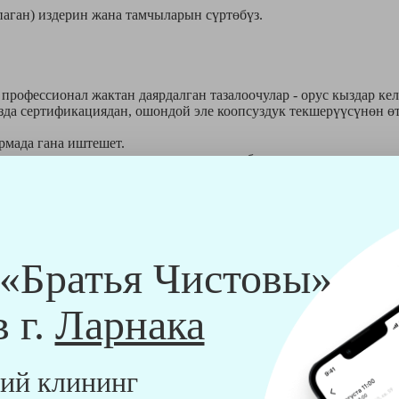
паган) издерин жана тамчыларын сүртөбүз.
профессионал жактан даярдалган тазалоочулар - орус кыздар ке
да сертификациядан, ошондой эле коопсуздук текшерүүсүнөн өт
рмада гана иштешет.
рдын жардамы менен жүргүзүлөт, алар биздин тазалоочулар өзд
 «Братья Чистовы»
жаттары:
в г.
Ларнака
уу чаң соргучту, ошондой эле үтүк, чака, буу генератору, х
ий клининг