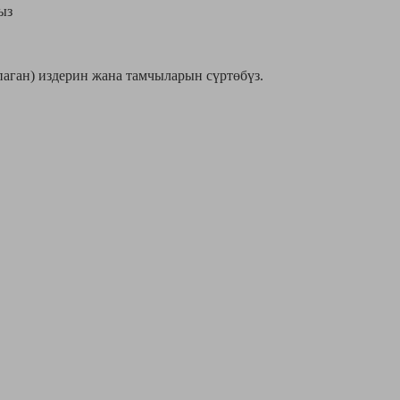
ыз
паган) издерин жана тамчыларын сүртөбүз.