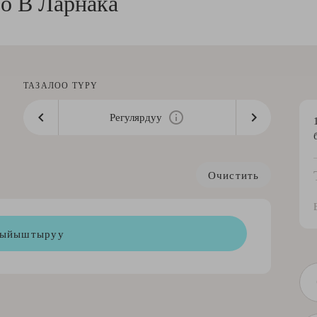
оо В
Ларнака
ТАЗАЛОО ТҮРҮ
Регулярдуу
Очистить
ыйыштыруу