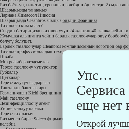
Биз боёктун, гипстин, гренанын, клейдин (диаметри 2 смден аш
Шаарыңызды тандаңыз
Ларнака
Лимассол
Никосия
Шаарыңызда Cleanbros ачыңыз
биздин франшиза
Тазалоого ким келет?
Сиздин батириңизди тазалоо үчүн 24 жаштан 40 жашка чейинки 
Жумушка алынганга чейин бардык тазалоочулар окуу борборубуз
бөлүгү болушат.
Бардык тазалоочулар Cleanbros компаниясынын логотиби бар фо
Тазалоо профессионалдык техникалык жана химиялык каражатта
Шваба
Микрофибер кездемелер
Терезе тазалоочу чүпүрөктөр
Упс…
Губкалар
Щёткалар
Терезе жуугуч сыдыргыч
Сервиса
Таштанды баштыктары
Германиянын Kiehl брендинин экологиялык таза тазалоочу кара
Май тазалоочу
еще нет 
Дезинфекциялоочу агент
Универсалдуу каражат
Терезе тазалагыч
Биз менен бирге Soteco фирмасынын компакттуу профессионалд
Открой лучш
келебиз.