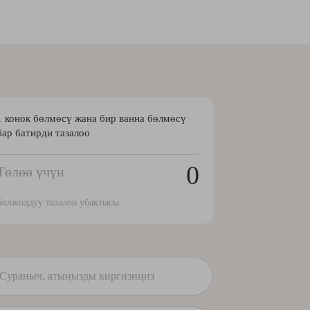
1 конок бөлмөсү жана бир ванна бөлмөсү
бар батирди тазалоо
0
Төлөө үчүн
Болжолдуу тазалоо убактысы