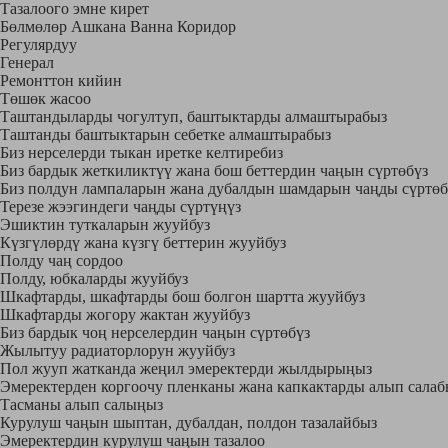
Тазалоого эмне кирет
Регулярдуу
Генерал
Ремонттон кийин
Төшөк жасоо
Таштандыларды чогултуп, баштыктарды алмаштырабыз
Таштанды баштыктарын себетке алмаштырабыз
Биз нерселерди тыкан иретке келтиребиз
Биз бардык жеткиликтүү жана бош беттердин чаңын сүртөбүз
Биз полдун лампаларын жана дубалдын шамдарын чаңды сүртөб
Терезе жээгиндеги чаңды сүртүңүз
Эшиктин туткаларын жууйбуз
Күзгүлөрдү жана күзгү беттерин жууйбуз
Полду чаң сордоо
Полду, юбкаларды жууйбуз
Шкафтарды, шкафтарды бош болгон шартта жууйбуз
Шкафтарды жогору жактан жууйбуз
Биз бардык чоң нерселердин чаңын сүртөбүз
Жылытуу радиаторлорун жууйбуз
Пол жууп жатканда жеңил эмеректерди жылдырыңыз
Эмеректерден коргоочу пленканы жана капкактарды алып салаб
Тасманы алып салыңыз
Курулуш чаңын шыптан, дубалдан, полдон тазалайбыз
Эмеректердин курулуш чаңын тазалоо