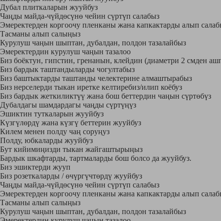
Дубал плиткаларын жууйбуз
Чаңды майда-чүйдөсүнө чейин сүртүп салабыз
Эмеректерден коргоочу пленканы жана капкактарды алып салаб
Тасманы алып салыңыз
Курулуш чаңын шыптан, дубалдан, полдон тазалайбыз
Эмеректердин курулуш чаңын тазалоо
Биз боёктун, гипстин, гренанын, клейдин (диаметри 2 смден аш
Биз бардык таштандыларды чогултабыз
Биз баштыктарды таштанды челектерине алмаштырабыз
Биз нерселерди тыкан иретке келтиребиз/илип коёбуз
Биз бардык жеткиликтүү жана бош беттердин чаңын сүртөбүз
Дубалдагы шамдардагы чаңды сүртүңүз
Эшиктин туткаларын жууйбуз
Күзгүлөрдү жана күзгү беттерин жууйбуз
Килем менен полду чаң соруңуз
Полду, юбкаларды жууйбуз
Бут кийимиңизди тыкан жайгаштырыңыз
Бардык шкафтарды, тартмаларды бош болсо да жууйбуз.
Биз эшиктерди жууп
Биз розеткаларды / өчүргүчтөрдү жууйбуз
Чаңды майда-чүйдөсүнө чейин сүртүп салабыз
Эмеректерден коргоочу пленканы жана капкактарды алып салаб
Тасманы алып салыңыз
Курулуш чаңын шыптан, дубалдан, полдон тазалайбыз
Эмеректердин курулуш чаңын тазалоо