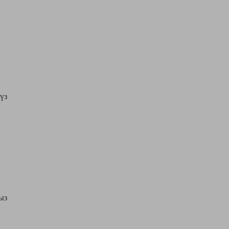
үз
ыз