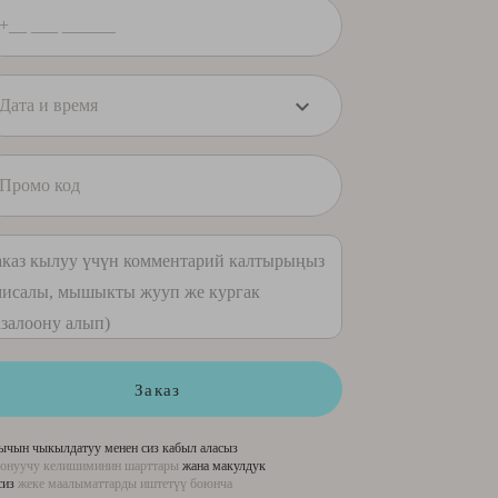
Заказ
ычын чыкылдатуу менен сиз кабыл аласыз
онуучу келишиминин шарттары
жана макулдук
сиз
жеке маалыматтарды иштетүү боюнча