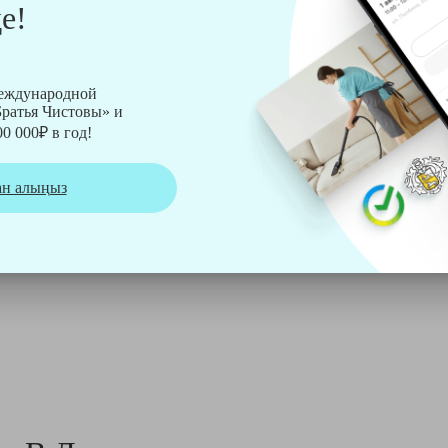
е!
международной
ратья Чистовы» и
0 000₽ в год!
ан алыңыз