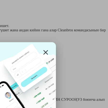
лишет.
үшөт жана андан кийин гана алар Cleanbros командасынын бир
өрү менен кошо ала алышат:
имиялык тазалоочу машина жана СИЗДИН СУРООҢУЗ боюнча алып